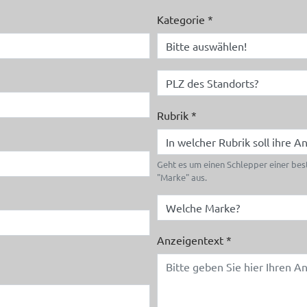
Kategorie
*
Rubrik
*
Geht es um einen Schlepper einer bes
"Marke" aus.
Anzeigentext
*