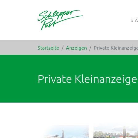
STA
Zum Hauptinhalt springen
Sie sind hier:
Startseite
Anzeigen
Private Kleinanzeig
Private Kleinanzeig