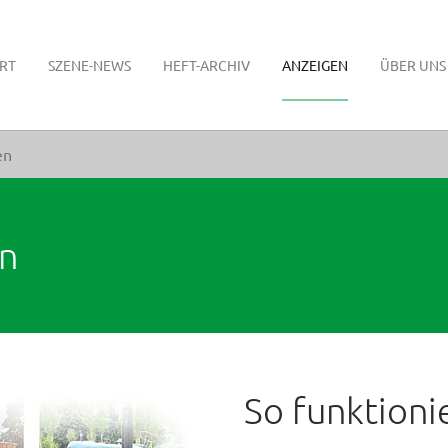
RT
SZENE-NEWS
HEFT-ARCHIV
ANZEIGEN
ÜBER UNS
en
en
So funktionie