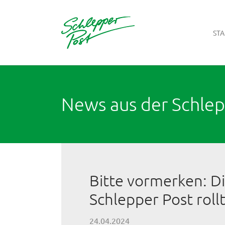
STA
Zum Hauptinhalt springen
News aus der Schle
Bitte vormerken: D
Schlepper Post rollt
24.04.2024