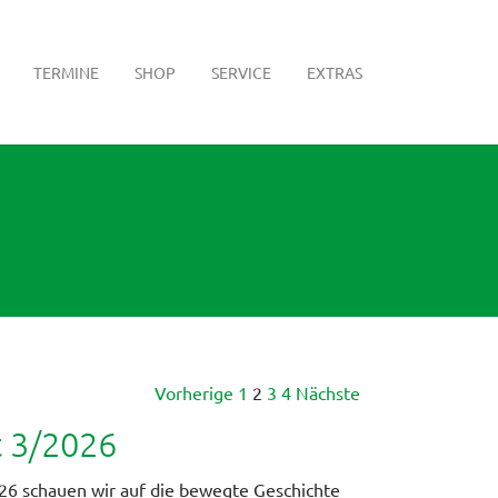
TERMINE
SHOP
SERVICE
EXTRAS
Vorherige
1
2
3
4
Nächste
t 3/2026
26 schauen wir auf die bewegte Geschichte