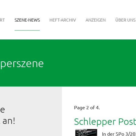
RT
SZENE-NEWS
HEFT-ARCHIV
ANZEIGEN
ÜBER UNS
pperszene
ie
Page 2 of 4.
 an!
Schlepper Pos
In der SPo 3/20