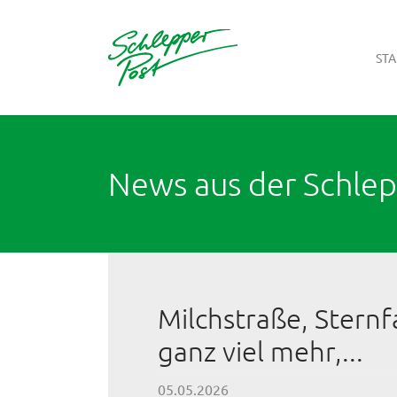
STA
Zum Hauptinhalt springen
News aus der Schle
Milchstraße, Sternf
ganz viel mehr,...
05.05.2026