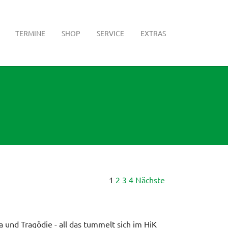
TERMINE
SHOP
SERVICE
EXTRAS
1
2
3
4
Nächste
a und Tragödie - all das tummelt sich im HiK