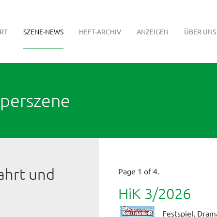
RT
SZENE-NEWS
HEFT-ARCHIV
ANZEIGEN
ÜBER UNS
pperszene
ahrt und
Page 1 of 4.
HiK 3/2026
Festspiel, Dram