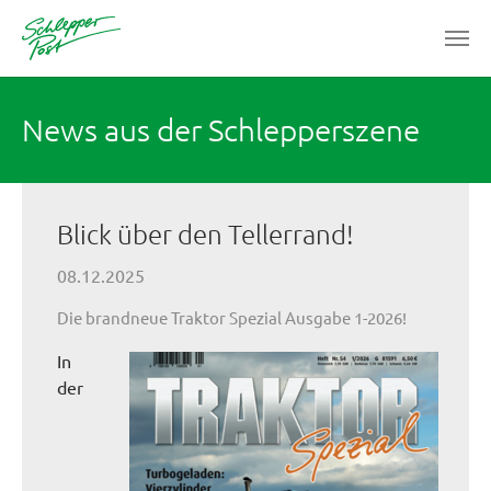
Zum Hauptinhalt springen
News aus der Schlepperszene
Blick über den Tellerrand!
08.12.2025
Die brandneue Traktor Spezial Ausgabe 1-2026!
In
der