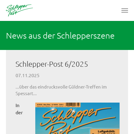
Zum Hauptinhalt springen
News aus der Schlepperszene
Schlepper-Post 6/2025
07.11.2025
...über das eindrucksvolle Güldner-Treffen im
Spessart...
In
der