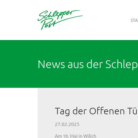
STA
Zum Hauptinhalt springen
News aus der Schle
Tag der Offenen Tü
27.02.2025
Am 18. Mai in Wilich