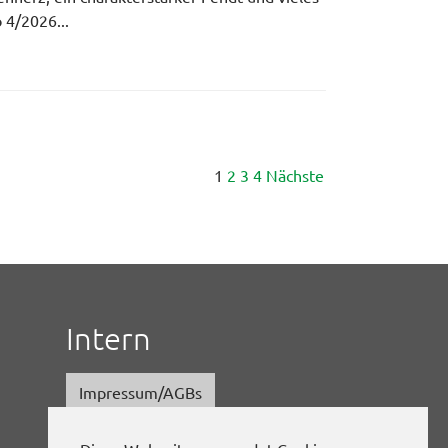
 4/2026...
1
2
3
4
Nächste
Intern
Impressum/AGBs
Datenschutz