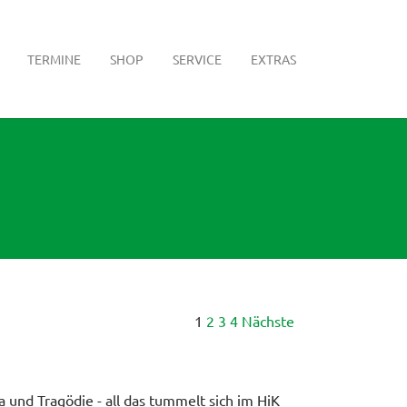
TERMINE
SHOP
SERVICE
EXTRAS
1
2
3
4
Nächste
a und Tragödie - all das tummelt sich im HiK