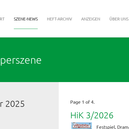
RT
SZENE-NEWS
HEFT-ARCHIV
ANZEIGEN
ÜBER UNS
pperszene
r 2025
Page 1 of 4.
HiK 3/2026
Festspiel, Dram