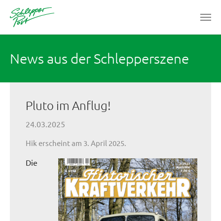
Zum Hauptinhalt springen
News aus der Schlepperszene
Pluto im Anflug!
24.03.2025
Hik erscheint am 3. April 2025.
Die